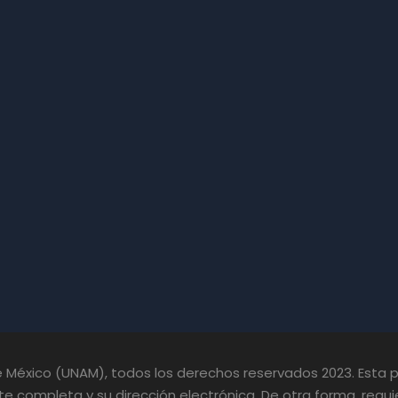
México (UNAM), todos los derechos reservados 2023. Esta pá
e completa y su dirección electrónica. De otra forma, requie