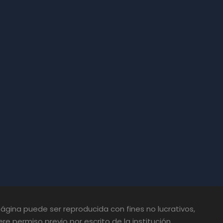
gina puede ser reproducida con fines no lucrativos,
re permiso previo por escrito de la institución.